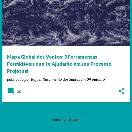
Mapa Global dos Ventos: 3 Ferramentas
Formidáveis que te Ajudarão em seu Processo
Projetual
publicado por
Rafael Nascimento dos Santos
em
09 outubro
20
MAIS POSTAGENS