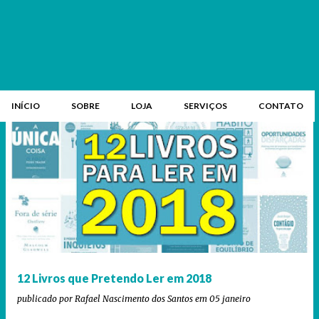
INÍCIO
SOBRE
LOJA
SERVIÇOS
CONTATO
P
o
s
t
a
g
e
12 Livros que Pretendo Ler em 2018
n
publicado por
Rafael Nascimento dos Santos
em
05 janeiro
s