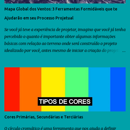
Mapa Global dos Ventos: 3 Ferramentas Formidáveis que te
Ajudarão em seu Processo Projetual
Se você já teve a experiência de projetar, imagino que você já tenha
percebido o quanto é importante obter algumas informações
básicas com relação ao terreno onde será construído o projeto
idealizado por você, antes mesmo de iniciar a criação do projeto.
Dentre as diversas informações que você precisa obter, uma delas
seria a orientação predominante dos ventos. Com relação ao
território brasileiro, você pode utilizar o software chamado
Analysis Sol-Ar criado pela UFSC . Através dele você descobrirá não
somente a orientação dos ventos predominantes em algumas
regiões do Brasil, como poderá utilizá-lo para criar diversos tipos
de brises para seu projeto. Como as informações fornecidas pelo
Analysis Sol-Ar são restritas ao território brasileiro, resolvi iniciar
uma busca no Google para descobrir se há alguma ferramenta que
Cores Primárias, Secundárias e Terciárias
possamos utilizar para obtermos as informações sobre os ventos
predominantes de outras regiões do mundo . Veja abaixo o que...
O círculo cromático é uma ferramenta que nos ajuda a definir