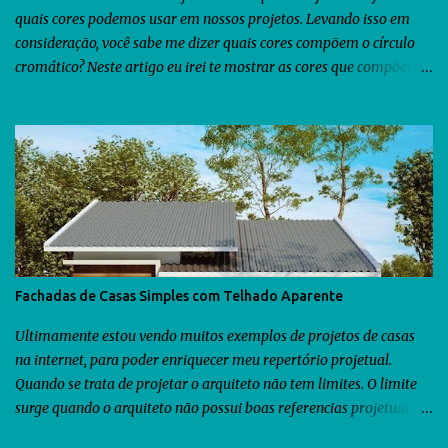
quais cores podemos usar em nossos projetos. Levando isso em
consideração, você sabe me dizer quais cores compõem o círculo
cromático? Neste artigo eu irei te mostrar as cores que compõem o
círculo cromático. Com esse conhecimento será possível te explicar
como você poderá usar o círculo cromático durante o seu processo
projetual. Veja abaixo as cores que compõem o círculo cromático.
O círculo cromático é composto por três tipos de cores: cores
primárias, cores secundárias e cores terciárias. Vou dar mais
detalhes sobre cada uma delas abaixo. Cores Primárias As cores
primárias são simples, básicas e as vemos em todos os lugares.
Elas são compostas por três cores: vermelho, amarelo e azul. As
cores primárias são denominadas assim porque elas são puras.
Fachadas de Casas Simples com Telhado Aparente
Isso quer dizer que não há nenhuma mistura de outras cores para
que elas possam existir. Posso dizer também que as cores
Ultimamente estou vendo muitos exemplos de projetos de casas
primárias são fundamentais para que as demais cores q...
na internet, para poder enriquecer meu repertório projetual.
Quando se trata de projetar o arquiteto não tem limites. O limite
surge quando o arquiteto não possui boas referencias projetuais.
Pensando nisso resolvi compartilhar aqui no blog algumas