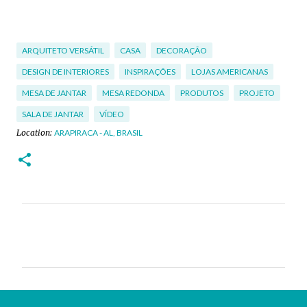
ARQUITETO VERSÁTIL
CASA
DECORAÇÃO
DESIGN DE INTERIORES
INSPIRAÇÕES
LOJAS AMERICANAS
MESA DE JANTAR
MESA REDONDA
PRODUTOS
PROJETO
SALA DE JANTAR
VÍDEO
Location:
ARAPIRACA - AL, BRASIL
C
o
m
e
n