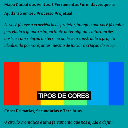
Mapa Global dos Ventos: 3 Ferramentas Formidáveis que te
Ajudarão em seu Processo Projetual
Se você já teve a experiência de projetar, imagino que você já tenha
percebido o quanto é importante obter algumas informações
básicas com relação ao terreno onde será construído o projeto
idealizado por você, antes mesmo de iniciar a criação do projeto.
Dentre as diversas informações que você precisa obter, uma delas
seria a orientação predominante dos ventos. Com relação ao
território brasileiro, você pode utilizar o software chamado
Analysis Sol-Ar criado pela UFSC . Através dele você descobrirá não
somente a orientação dos ventos predominantes em algumas
regiões do Brasil, como poderá utilizá-lo para criar diversos tipos
de brises para seu projeto. Como as informações fornecidas pelo
Analysis Sol-Ar são restritas ao território brasileiro, resolvi iniciar
uma busca no Google para descobrir se há alguma ferramenta que
Cores Primárias, Secundárias e Terciárias
possamos utilizar para obtermos as informações sobre os ventos
predominantes de outras regiões do mundo . Veja abaixo o que...
O círculo cromático é uma ferramenta que nos ajuda a definir