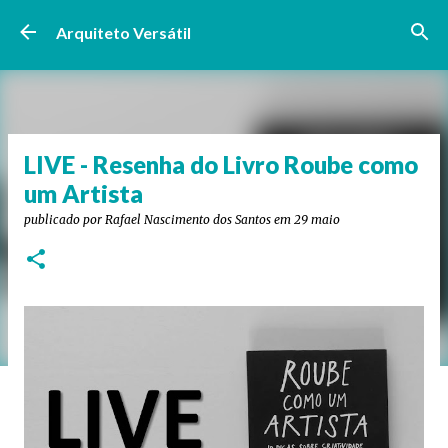
Pular para o conteúdo principal
Arquiteto Versátil
LIVE - Resenha do Livro Roube como
um Artista
publicado por
Rafael Nascimento dos Santos
em
29 maio