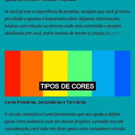
Se você já teve a experiência de projetar, imagino que você já tenha
percebido o quanto é importante obter algumas informações
básicas com relação ao terreno onde será construído o projeto
idealizado por você, antes mesmo de iniciar a criação do projeto.
Dentre as diversas informações que você precisa obter, uma delas
seria a orientação predominante dos ventos. Com relação ao
território brasileiro, você pode utilizar o software chamado
Analysis Sol-Ar criado pela UFSC . Através dele você descobrirá não
somente a orientação dos ventos predominantes em algumas
regiões do Brasil, como poderá utilizá-lo para criar diversos tipos
de brises para seu projeto. Como as informações fornecidas pelo
Analysis Sol-Ar são restritas ao território brasileiro, resolvi iniciar
uma busca no Google para descobrir se há alguma ferramenta que
Cores Primárias, Secundárias e Terciárias
possamos utilizar para obtermos as informações sobre os ventos
predominantes de outras regiões do mundo . Veja abaixo o que...
O círculo cromático é uma ferramenta que nos ajuda a definir
quais cores podemos usar em nossos projetos. Levando isso em
consideração, você sabe me dizer quais cores compõem o círculo