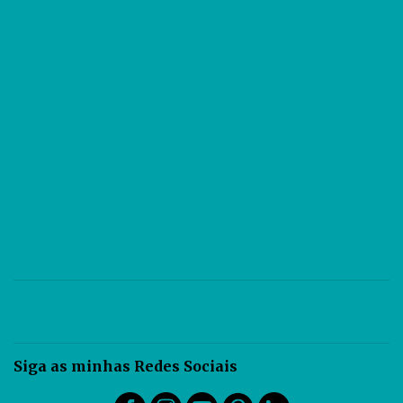
busca mostrar com exatidão as dimensões correspondentes ao
objeto desenhado, permite ao observador maior facilidade para
identificar seus valores dimensionais. A persp...
Siga as minhas Redes Sociais