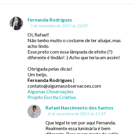
Fernanda Rodrigues
C
7 de novembro de 2021 às 22:09
o
Oi, Rafael!
m
Não tenho muito o costume de ter abajur, mas
acho lindo.
e
Esse preto com essa lâmpada de efeito (?)
n
diferente é lindão! :) Acho que teria um assim!
t
Obrigada pelas dicas!
á
Um beijo,
Fernanda Rodrigues
|
r
contato@algumasobservacoes.com
i
Algumas Observações
Projeto Escrita Criativa
o
s
Rafael Nascimento dos Santos
8 de novembro de 2021 às 11:59
Que legal te ver por aqui Fernanda.
Realmente essa luminária é bem
diferente. Para quem gosta do estilo