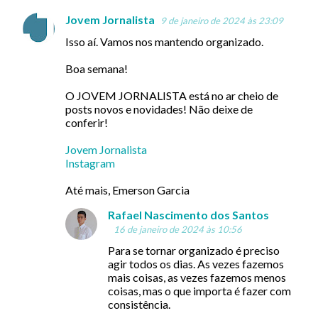
Jovem Jornalista
9 de janeiro de 2024 às 23:09
C
Isso aí. Vamos nos mantendo organizado.
o
m
Boa semana!
e
O JOVEM JORNALISTA está no ar cheio de
n
posts novos e novidades! Não deixe de
conferir!
t
á
Jovem Jornalista
Instagram
r
i
Até mais, Emerson Garcia
o
Rafael Nascimento dos Santos
s
16 de janeiro de 2024 às 10:56
Para se tornar organizado é preciso
agir todos os dias. As vezes fazemos
mais coisas, as vezes fazemos menos
coisas, mas o que importa é fazer com
consistência.