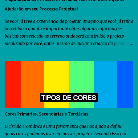
i
Ajudarão em seu Processo Projetual
o
Se você já teve a experiência de projetar, imagino que você já tenha
percebido o quanto é importante obter algumas informações
básicas com relação ao terreno onde será construído o projeto
idealizado por você, antes mesmo de iniciar a criação do projeto.
Dentre as diversas informações que você precisa obter, uma delas
seria a orientação predominante dos ventos. Com relação ao
território brasileiro, você pode utilizar o software chamado
Analysis Sol-Ar criado pela UFSC . Através dele você descobrirá não
somente a orientação dos ventos predominantes em algumas
regiões do Brasil, como poderá utilizá-lo para criar diversos tipos
de brises para seu projeto. Como as informações fornecidas pelo
Analysis Sol-Ar são restritas ao território brasileiro, resolvi iniciar
uma busca no Google para descobrir se há alguma ferramenta que
Cores Primárias, Secundárias e Terciárias
possamos utilizar para obtermos as informações sobre os ventos
predominantes de outras regiões do mundo . Veja abaixo o que...
O círculo cromático é uma ferramenta que nos ajuda a definir
quais cores podemos usar em nossos projetos. Levando isso em