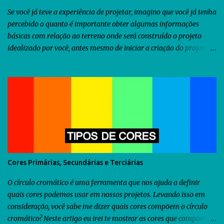
Se você já teve a experiência de projetar, imagino que você já tenha
percebido o quanto é importante obter algumas informações
básicas com relação ao terreno onde será construído o projeto
idealizado por você, antes mesmo de iniciar a criação do projeto.
Dentre as diversas informações que você precisa obter, uma delas
seria a orientação predominante dos ventos. Com relação ao
território brasileiro, você pode utilizar o software chamado
Analysis Sol-Ar criado pela UFSC . Através dele você descobrirá não
somente a orientação dos ventos predominantes em algumas
regiões do Brasil, como poderá utilizá-lo para criar diversos tipos
de brises para seu projeto. Como as informações fornecidas pelo
Analysis Sol-Ar são restritas ao território brasileiro, resolvi iniciar
uma busca no Google para descobrir se há alguma ferramenta que
Cores Primárias, Secundárias e Terciárias
possamos utilizar para obtermos as informações sobre os ventos
predominantes de outras regiões do mundo . Veja abaixo o que...
O círculo cromático é uma ferramenta que nos ajuda a definir
quais cores podemos usar em nossos projetos. Levando isso em
consideração, você sabe me dizer quais cores compõem o círculo
cromático? Neste artigo eu irei te mostrar as cores que compõem o