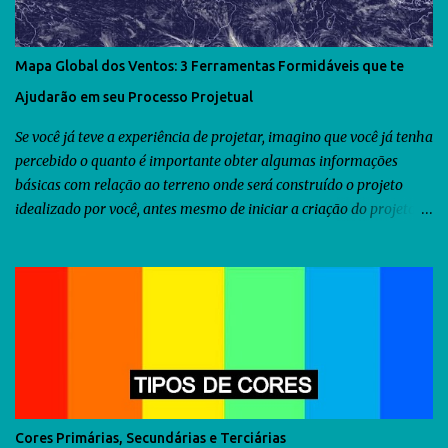
Mapa Global dos Ventos: 3 Ferramentas Formidáveis que te
Ajudarão em seu Processo Projetual
Se você já teve a experiência de projetar, imagino que você já tenha
percebido o quanto é importante obter algumas informações
básicas com relação ao terreno onde será construído o projeto
idealizado por você, antes mesmo de iniciar a criação do projeto.
Dentre as diversas informações que você precisa obter, uma delas
seria a orientação predominante dos ventos. Com relação ao
território brasileiro, você pode utilizar o software chamado
Analysis Sol-Ar criado pela UFSC . Através dele você descobrirá não
somente a orientação dos ventos predominantes em algumas
regiões do Brasil, como poderá utilizá-lo para criar diversos tipos
de brises para seu projeto. Como as informações fornecidas pelo
Analysis Sol-Ar são restritas ao território brasileiro, resolvi iniciar
uma busca no Google para descobrir se há alguma ferramenta que
Cores Primárias, Secundárias e Terciárias