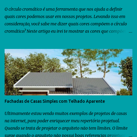
possamos utilizar para obtermos as informações sobre os ventos
predominantes de outras regiões do mundo . Veja abaixo o que...
O círculo cromático é uma ferramenta que nos ajuda a definir
quais cores podemos usar em nossos projetos. Levando isso em
consideração, você sabe me dizer quais cores compõem o círculo
cromático? Neste artigo eu irei te mostrar as cores que compõem o
círculo cromático. Com esse conhecimento será possível te explicar
como você poderá usar o círculo cromático durante o seu processo
projetual. Veja abaixo as cores que compõem o círculo cromático.
O círculo cromático é composto por três tipos de cores: cores
primárias, cores secundárias e cores terciárias. Vou dar mais
detalhes sobre cada uma delas abaixo. Cores Primárias As cores
primárias são simples, básicas e as vemos em todos os lugares.
Elas são compostas por três cores: vermelho, amarelo e azul. As
cores primárias são denominadas assim porque elas são puras.
Fachadas de Casas Simples com Telhado Aparente
Isso quer dizer que não há nenhuma mistura de outras cores para
que elas possam existir. Posso dizer também que as cores
Ultimamente estou vendo muitos exemplos de projetos de casas
primárias são fundamentais para que as demais cores q...
na internet, para poder enriquecer meu repertório projetual.
Quando se trata de projetar o arquiteto não tem limites. O limite
surge quando o arquiteto não possui boas referencias projetuais.