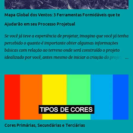
Mapa Global dos Ventos: 3 Ferramentas Formidáveis que te
Ajudarão em seu Processo Projetual
Se você já teve a experiência de projetar, imagino que você já tenha
percebido o quanto é importante obter algumas informações
básicas com relação ao terreno onde será construído o projeto
idealizado por você, antes mesmo de iniciar a criação do projeto.
Dentre as diversas informações que você precisa obter, uma delas
seria a orientação predominante dos ventos. Com relação ao
território brasileiro, você pode utilizar o software chamado
Analysis Sol-Ar criado pela UFSC . Através dele você descobrirá não
somente a orientação dos ventos predominantes em algumas
regiões do Brasil, como poderá utilizá-lo para criar diversos tipos
de brises para seu projeto. Como as informações fornecidas pelo
Analysis Sol-Ar são restritas ao território brasileiro, resolvi iniciar
uma busca no Google para descobrir se há alguma ferramenta que
Cores Primárias, Secundárias e Terciárias
possamos utilizar para obtermos as informações sobre os ventos