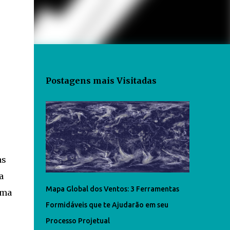
Postagens mais Visitadas
as
a
Mapa Global dos Ventos: 3 Ferramentas
uma
Formidáveis que te Ajudarão em seu
Processo Projetual