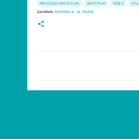
PROCESSO PROJETUAL
SKETCHUP
VÍDEO
YOU
Location:
ARAPIRACA - AL, BRASIL
C
o
m
e
n
t
á
r
i