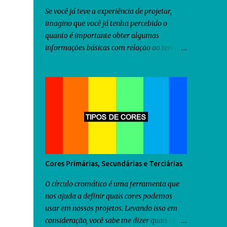
Se você já teve a experiência de projetar,
imagino que você já tenha percebido o
quanto é importante obter algumas
informações básicas com relação ao terreno
onde será construído o projeto idealizado
por você, antes mesmo de iniciar a criação
do projeto. Dentre as diversas informações
que você precisa obter, uma delas seria a
orientação predominante dos ventos. Com
relação ao território brasileiro, você pode
utilizar o software chamado Analysis Sol-Ar
criado pela UFSC . Através dele você
descobrirá não somente a orientação dos
Cores Primárias, Secundárias e Terciárias
ventos predominantes em algumas regiões
do Brasil, como poderá utilizá-lo para criar
O círculo cromático é uma ferramenta que
diversos tipos de brises para seu projeto.
nos ajuda a definir quais cores podemos
Como as informações fornecidas pelo
usar em nossos projetos. Levando isso em
Analysis Sol-Ar são restritas ao território
consideração, você sabe me dizer quais cores