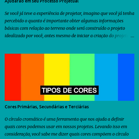
Ajudarão em seu Processo Projetual
Se você já teve a experiência de projetar, imagino que você já tenha
percebido o quanto é importante obter algumas informações
básicas com relação ao terreno onde será construído o projeto
idealizado por você, antes mesmo de iniciar a criação do projeto.
Dentre as diversas informações que você precisa obter, uma delas
seria a orientação predominante dos ventos. Com relação ao
território brasileiro, você pode utilizar o software chamado
Analysis Sol-Ar criado pela UFSC . Através dele você descobrirá não
somente a orientação dos ventos predominantes em algumas
regiões do Brasil, como poderá utilizá-lo para criar diversos tipos
de brises para seu projeto. Como as informações fornecidas pelo
Analysis Sol-Ar são restritas ao território brasileiro, resolvi iniciar
uma busca no Google para descobrir se há alguma ferramenta que
Cores Primárias, Secundárias e Terciárias
possamos utilizar para obtermos as informações sobre os ventos
predominantes de outras regiões do mundo . Veja abaixo o que...
O círculo cromático é uma ferramenta que nos ajuda a definir
quais cores podemos usar em nossos projetos. Levando isso em
consideração, você sabe me dizer quais cores compõem o círculo