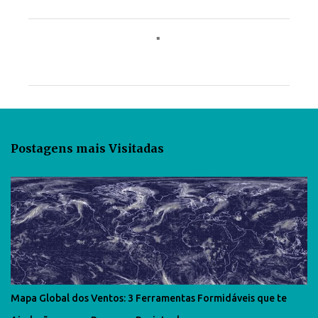
C
o
m
e
n
t
Postagens mais Visitadas
á
r
i
o
s
Mapa Global dos Ventos: 3 Ferramentas Formidáveis que te