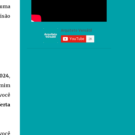
 uma
isão
2024
,
 mim
você
ferta
você