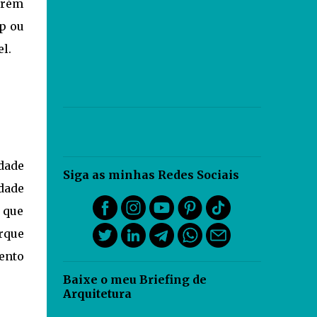
orém
pp ou
l.
dade
Siga as minhas Redes Sociais
dade
 que
orque
ento
Baixe o meu Briefing de
Arquitetura