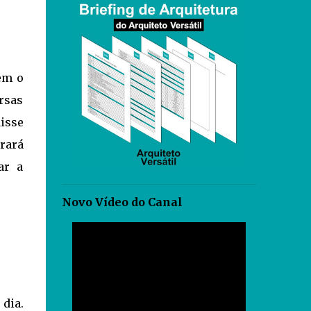
em o
ersas
disse
rará
ar a
Novo Vídeo do Canal
dia.