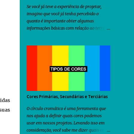
Se você já teve a experiência de projetar,
imagino que você já tenha percebido o
quanto é importante obter algumas
informações básicas com relação ao terreno
onde será construído o projeto idealizado
por você, antes mesmo de iniciar a criação
do projeto. Dentre as diversas informações
que você precisa obter, uma delas seria a
orientação predominante dos ventos. Com
relação ao território brasileiro, você pode
utilizar o software chamado Analysis Sol-Ar
criado pela UFSC . Através dele você
descobrirá não somente a orientação dos
Cores Primárias, Secundárias e Terciárias
vidas
ventos predominantes em algumas regiões
do Brasil, como poderá utilizá-lo para criar
O círculo cromático é uma ferramenta que
suas
diversos tipos de brises para seu projeto.
nos ajuda a definir quais cores podemos
Como as informações fornecidas pelo
usar em nossos projetos. Levando isso em
Analysis Sol-Ar são restritas ao território
consideração, você sabe me dizer quais cores