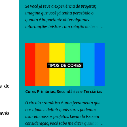
Se você já teve a experiência de projetar,
imagino que você já tenha percebido o
quanto é importante obter algumas
informações básicas com relação ao terreno
onde será construído o projeto idealizado
por você, antes mesmo de iniciar a criação
do projeto. Dentre as diversas informações
que você precisa obter, uma delas seria a
orientação predominante dos ventos. Com
relação ao território brasileiro, você pode
utilizar o software chamado Analysis Sol-Ar
criado pela UFSC . Através dele você
s do
descobrirá não somente a orientação dos
Cores Primárias, Secundárias e Terciárias
ventos predominantes em algumas regiões
do Brasil, como poderá utilizá-lo para criar
O círculo cromático é uma ferramenta que
diversos tipos de brises para seu projeto.
nos ajuda a definir quais cores podemos
ravés
Como as informações fornecidas pelo
usar em nossos projetos. Levando isso em
Analysis Sol-Ar são restritas ao território
consideração, você sabe me dizer quais cores