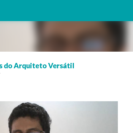
Pular para o conteúdo principal
s do Arquiteto Versátil
o