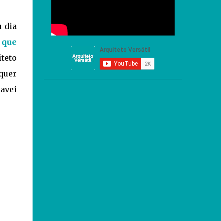
u dia
 que
teto
quer
avei