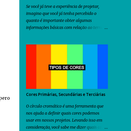
Se você já teve a experiência de projetar,
imagino que você já tenha percebido o
quanto é importante obter algumas
informações básicas com relação ao terreno
onde será construído o projeto idealizado
por você, antes mesmo de iniciar a criação
do projeto. Dentre as diversas informações
que você precisa obter, uma delas seria a
orientação predominante dos ventos. Com
relação ao território brasileiro, você pode
utilizar o software chamado Analysis Sol-Ar
criado pela UFSC . Através dele você
descobrirá não somente a orientação dos
Cores Primárias, Secundárias e Terciárias
spero
ventos predominantes em algumas regiões
do Brasil, como poderá utilizá-lo para criar
O círculo cromático é uma ferramenta que
diversos tipos de brises para seu projeto.
nos ajuda a definir quais cores podemos
Como as informações fornecidas pelo
usar em nossos projetos. Levando isso em
Analysis Sol-Ar são restritas ao território
consideração, você sabe me dizer quais cores