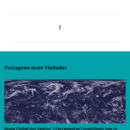
C
o
m
e
n
t
Postagens mais Visitadas
á
r
i
o
s
Mapa Global dos Ventos: 3 Ferramentas Formidáveis que te