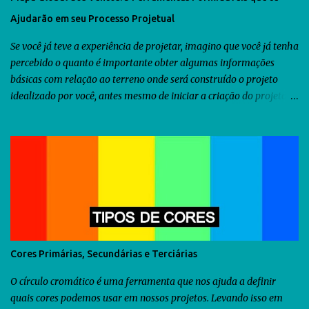
Ajudarão em seu Processo Projetual
Se você já teve a experiência de projetar, imagino que você já tenha
percebido o quanto é importante obter algumas informações
básicas com relação ao terreno onde será construído o projeto
idealizado por você, antes mesmo de iniciar a criação do projeto.
Dentre as diversas informações que você precisa obter, uma delas
seria a orientação predominante dos ventos. Com relação ao
território brasileiro, você pode utilizar o software chamado
Analysis Sol-Ar criado pela UFSC . Através dele você descobrirá não
somente a orientação dos ventos predominantes em algumas
regiões do Brasil, como poderá utilizá-lo para criar diversos tipos
de brises para seu projeto. Como as informações fornecidas pelo
Analysis Sol-Ar são restritas ao território brasileiro, resolvi iniciar
uma busca no Google para descobrir se há alguma ferramenta que
Cores Primárias, Secundárias e Terciárias
possamos utilizar para obtermos as informações sobre os ventos
predominantes de outras regiões do mundo . Veja abaixo o que...
O círculo cromático é uma ferramenta que nos ajuda a definir
quais cores podemos usar em nossos projetos. Levando isso em