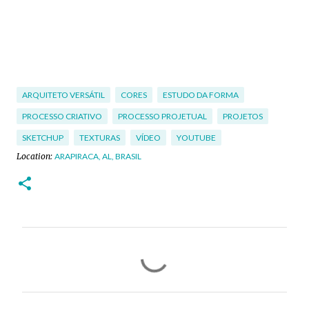
ARQUITETO VERSÁTIL
CORES
ESTUDO DA FORMA
PROCESSO CRIATIVO
PROCESSO PROJETUAL
PROJETOS
SKETCHUP
TEXTURAS
VÍDEO
YOUTUBE
Location:
ARAPIRACA, AL, BRASIL
C
o
m
e