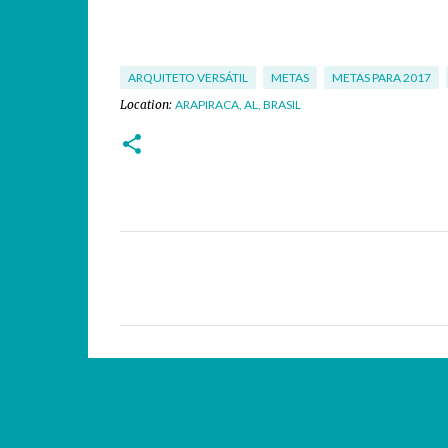
ARQUITETO VERSÁTIL
METAS
METAS PARA 2017
Location:
ARAPIRACA, AL, BRASIL
C
o
m
e
n
t
á