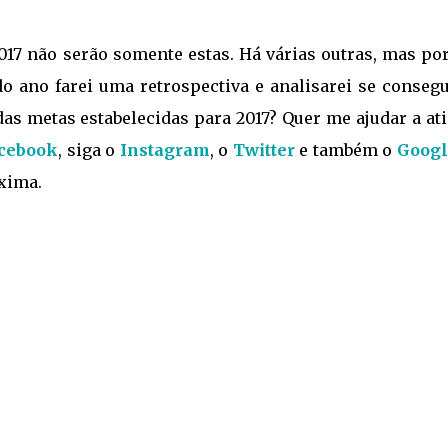
017 não serão somente estas. Há várias outras, mas po
 do ano farei uma retrospectiva e analisarei se conseg
as metas estabelecidas para 2017? Quer me ajudar a at
acebook
, siga o
Instagram
, o
Twitter
e também o
Googl
óxima.