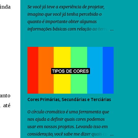
inda
Se você já teve a experiência de projetar,
imagino que você já tenha percebido o
quanto é importante obter algumas
informações básicas com relação ao terreno
onde será construído o projeto idealizado
por você, antes mesmo de iniciar a criação
do projeto. Dentre as diversas informações
que você precisa obter, uma delas seria a
orientação predominante dos ventos. Com
relação ao território brasileiro, você pode
utilizar o software chamado Analysis Sol-Ar
criado pela UFSC . Através dele você
tanto
descobrirá não somente a orientação dos
Cores Primárias, Secundárias e Terciárias
ventos predominantes em algumas regiões
i até
do Brasil, como poderá utilizá-lo para criar
O círculo cromático é uma ferramenta que
diversos tipos de brises para seu projeto.
nos ajuda a definir quais cores podemos
Como as informações fornecidas pelo
usar em nossos projetos. Levando isso em
Analysis Sol-Ar são restritas ao território
consideração, você sabe me dizer quais cores