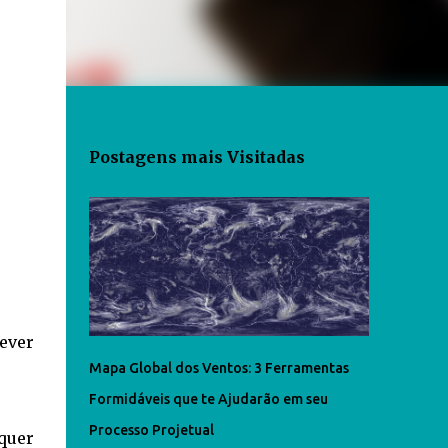
Postagens mais Visitadas
rever
Mapa Global dos Ventos: 3 Ferramentas
Formidáveis que te Ajudarão em seu
Processo Projetual
quer