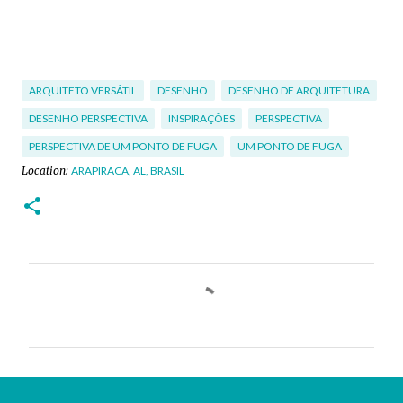
ARQUITETO VERSÁTIL
DESENHO
DESENHO DE ARQUITETURA
DESENHO PERSPECTIVA
INSPIRAÇÕES
PERSPECTIVA
PERSPECTIVA DE UM PONTO DE FUGA
UM PONTO DE FUGA
Location:
ARAPIRACA, AL, BRASIL
C
o
m
e
n