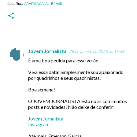
Location:
ARAPIRACA, AL, BRASIL
Jovem Jornalista
28 de janeiro de 2025 às 15:58
C
É uma boa pedida para esse verão.
o
m
Viva essa data! Simplesmente sou apaixonado
por quadrinhos e seus quadrinistas.
e
n
Boa semana!
t
O JOVEM JORNALISTA está no ar com muitos
á
posts e novidades! Não deixe de conferir!
r
Jovem Jornalista
i
Instagram
o
Até mais, Emerson Garcia