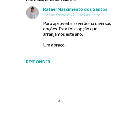
s
Rafael Nascimento dos Santos
21 de fevereiro de 2025 às 11:16
Para aproveitar o verão há diversas
opções. Esta foi a opção que
arranjamos este ano.
Um abraço.
RESPONDER