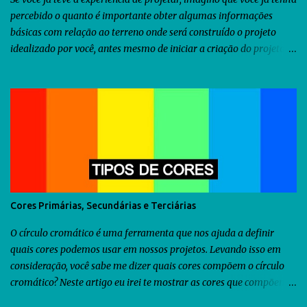
percebido o quanto é importante obter algumas informações
básicas com relação ao terreno onde será construído o projeto
idealizado por você, antes mesmo de iniciar a criação do projeto.
Dentre as diversas informações que você precisa obter, uma delas
seria a orientação predominante dos ventos. Com relação ao
território brasileiro, você pode utilizar o software chamado
Analysis Sol-Ar criado pela UFSC . Através dele você descobrirá não
somente a orientação dos ventos predominantes em algumas
regiões do Brasil, como poderá utilizá-lo para criar diversos tipos
de brises para seu projeto. Como as informações fornecidas pelo
Analysis Sol-Ar são restritas ao território brasileiro, resolvi iniciar
uma busca no Google para descobrir se há alguma ferramenta que
Cores Primárias, Secundárias e Terciárias
possamos utilizar para obtermos as informações sobre os ventos
predominantes de outras regiões do mundo . Veja abaixo o que...
O círculo cromático é uma ferramenta que nos ajuda a definir
quais cores podemos usar em nossos projetos. Levando isso em
consideração, você sabe me dizer quais cores compõem o círculo
cromático? Neste artigo eu irei te mostrar as cores que compõem o
círculo cromático. Com esse conhecimento será possível te explicar