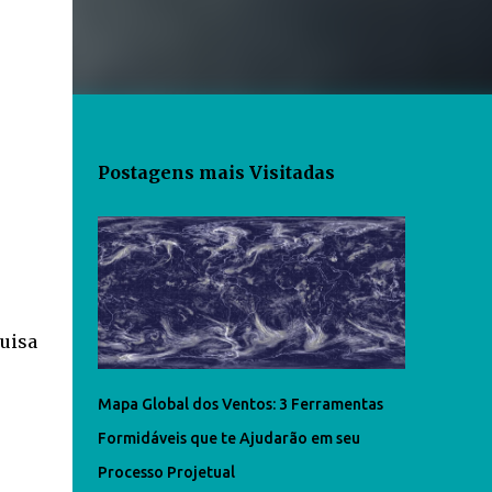
Postagens mais Visitadas
uisa
Mapa Global dos Ventos: 3 Ferramentas
Formidáveis que te Ajudarão em seu
Processo Projetual