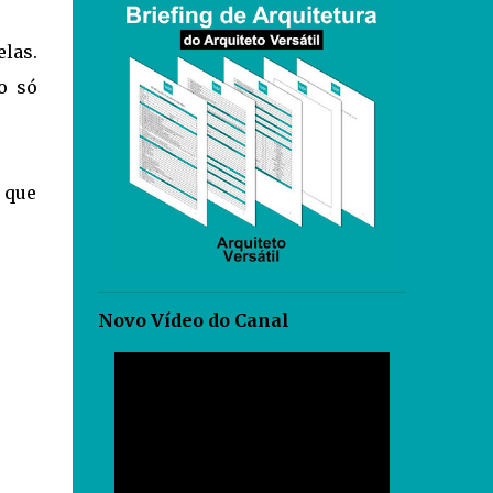
las.
o só
o que
Novo Vídeo do Canal