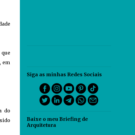
dade
s que
s, em
Siga as minhas Redes Sociais
a do
Baixe o meu Briefing de
sido
Arquitetura