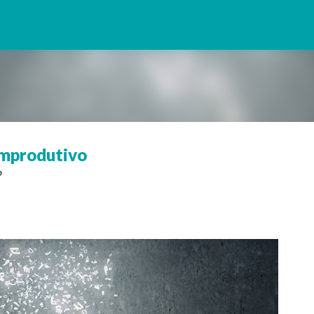
Pular para o conteúdo principal
Improdutivo
o