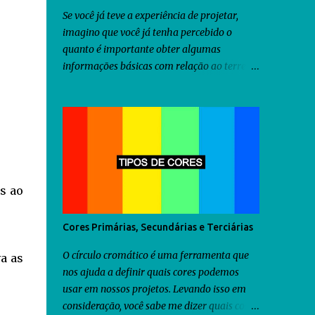
Se você já teve a experiência de projetar,
imagino que você já tenha percebido o
quanto é importante obter algumas
informações básicas com relação ao terreno
onde será construído o projeto idealizado
por você, antes mesmo de iniciar a criação
do projeto. Dentre as diversas informações
que você precisa obter, uma delas seria a
orientação predominante dos ventos. Com
relação ao território brasileiro, você pode
utilizar o software chamado Analysis Sol-Ar
s ao
criado pela UFSC . Através dele você
descobrirá não somente a orientação dos
Cores Primárias, Secundárias e Terciárias
ventos predominantes em algumas regiões
do Brasil, como poderá utilizá-lo para criar
O círculo cromático é uma ferramenta que
va as
diversos tipos de brises para seu projeto.
nos ajuda a definir quais cores podemos
Como as informações fornecidas pelo
usar em nossos projetos. Levando isso em
Analysis Sol-Ar são restritas ao território
consideração, você sabe me dizer quais cores