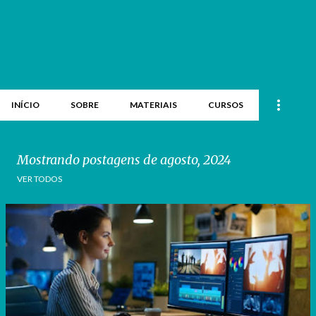
INÍCIO
SOBRE
MATERIAIS
CURSOS
Mostrando postagens de agosto, 2024
VER TODOS
P
o
s
t
a