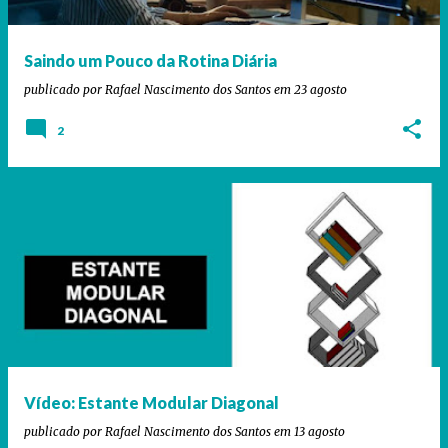
g
e
Saindo um Pouco da Rotina Diária
n
publicado por
Rafael Nascimento dos Santos
em
23 agosto
s
2
Vídeo: Estante Modular Diagonal
publicado por
Rafael Nascimento dos Santos
em
13 agosto