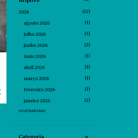
Arquivo
12
2026
1
agosto 2026
3
julho 2026
2
junho 2026
1
maio 2026
1
abril 2026
1
março 2026
1
fevereiro 2026
2
janeiro 2026
MOSTRAR MAIS
32
2025
2
dezembro 2025
2
novembro 2025
Categoria