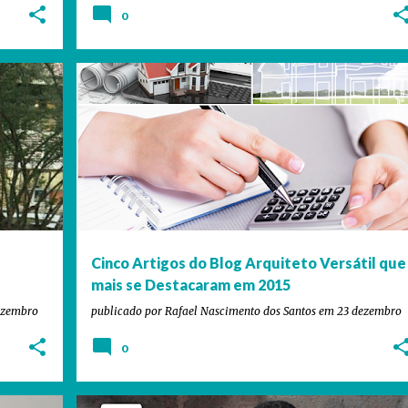
0
+
4
ARQUITETO VERSÁTIL
ARQUITETURA
DESTAQUES
+
8
Cinco Artigos do Blog Arquiteto Versátil que
mais se Destacaram em 2015
ezembro
publicado por
Rafael Nascimento dos Santos
em
23 dezembro
0