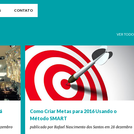
S
CONTATO
VER TODO
+
12
ARQUITETO VERSÁTIL
COMPORTAMENTO
DESAFIOS
+
5
á
Como Criar Metas para 2016 Usando o
Método SMART
ezembro
publicado por
Rafael Nascimento dos Santos
em
28 dezembro