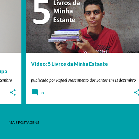
ARQUITETO VERSÁTIL
CONTOS
CRÔNICAS
DICAS
+
7
+
Vídeo: 5 Livros da Minha Estante
upa
ezembro
publicado por
Rafael Nascimento dos Santos
em
11 dezembro
0
MAIS POSTAGENS