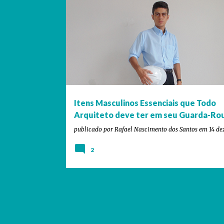
ARQUITETO
ARQUITETO VERSÁTIL
DICAS
ITENS ESSENCIAIS
LOOK
NEGÓCIOS
ROUPAS
Itens Masculinos Essenciais que Todo
Arquiteto deve ter em seu Guarda-Ro
publicado por
Rafael Nascimento dos Santos
em
14 d
2