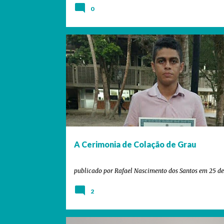
0
ARQUITETO
ARQUITETO VERSÁTIL
ARQUITETURA
A Cerimonia de Colação de Grau
publicado por
Rafael Nascimento dos Santos
em
25 d
2