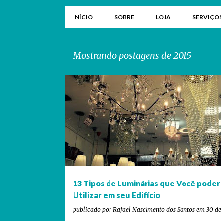
INÍCIO
SOBRE
LOJA
SERVIÇO
Mostrando postagens de 2015
P
ARANDELAS
ARQUITETO VERSÁTIL
DECORAÇÃO
o
s
t
a
g
e
13 Tipos de Luminárias que Você poder
n
Utilizar em seu Edifício
s
publicado por
Rafael Nascimento dos Santos
em
30 d