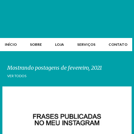
INÍCIO
SOBRE
LOJA
SERVIÇOS
CONTATO
Mostrando postagens de fevereiro, 2021
VER TODOS
P
o
s
t
a