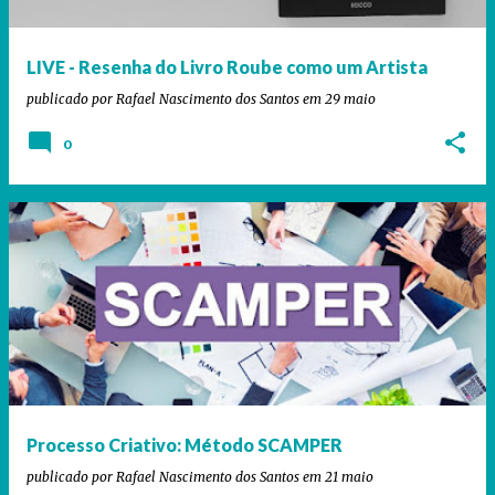
g
e
LIVE - Resenha do Livro Roube como um Artista
n
publicado por
Rafael Nascimento dos Santos
em
29 maio
s
0
Processo Criativo: Método SCAMPER
publicado por
Rafael Nascimento dos Santos
em
21 maio