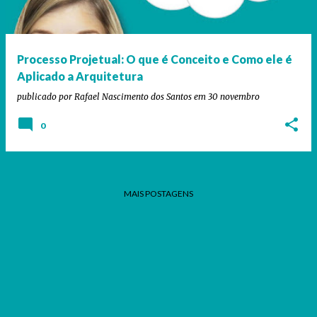
a
g
e
Processo Projetual: O que é Conceito e Como ele é
n
Aplicado a Arquitetura
s
publicado por
Rafael Nascimento dos Santos
em
30 novembro
0
MAIS POSTAGENS