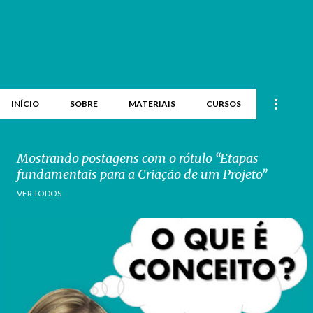
INÍCIO
SOBRE
MATERIAIS
CURSOS
Mostrando postagens com o rótulo
Etapas
fundamentais para a Criação de um Projeto
VER TODOS
P
o
s
t