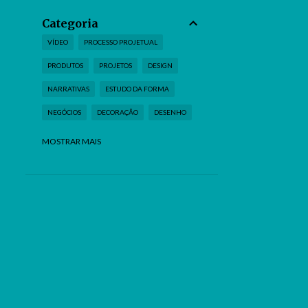
Categoria
VÍDEO
PROCESSO PROJETUAL
PRODUTOS
PROJETOS
DESIGN
NARRATIVAS
ESTUDO DA FORMA
NEGÓCIOS
DECORAÇÃO
DESENHO
TUTORIAL
LIVROS
TECNOLOGIA
MOSTRAR MAIS
MATERIAIS
NOTÍCIA
FRASES
FILME
FOTOGRAFIA