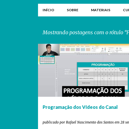
INÍCIO
SOBRE
MATERIAIS
CU
Mostrando postagens com o rótulo
P
CANAL NO YOUTUBE
NEGÓCIOS
PROGRAMAÇÃO
o
VÍDEO
VÍDEOS DO ARQUITETO VERSÁTIL
YOUTUBE
s
t
a
g
e
Programação dos Vídeos do Canal
n
s
publicado por
Rafael Nascimento dos Santos
em
28 s