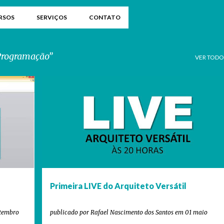
RSOS
SERVIÇOS
CONTATO
Programação
VER TODO
ARQUITETO VERSÁTIL
ARQUITETURA
+
1
+
Primeira LIVE do Arquiteto Versátil
etembro
publicado por
Rafael Nascimento dos Santos
em
01 maio