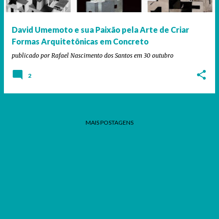
g
e
David Umemoto e sua Paixão pela Arte de Criar
n
Formas Arquitetônicas em Concreto
s
publicado por
Rafael Nascimento dos Santos
em
30 outubro
2
MAIS POSTAGENS