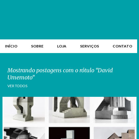
INÍCIO
SOBRE
LOJA
SERVIÇOS
CONTATO
Mostrando postagens com o rótulo
David
Umemoto
VER TODOS
P
o
s
t