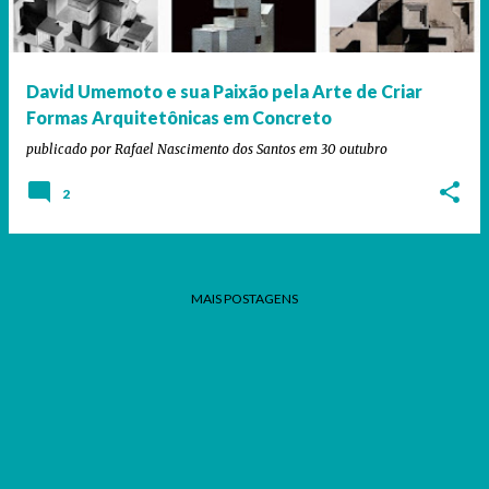
a
g
e
David Umemoto e sua Paixão pela Arte de Criar
n
Formas Arquitetônicas em Concreto
s
publicado por
Rafael Nascimento dos Santos
em
30 outubro
2
MAIS POSTAGENS