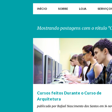
INÍCIO
SOBRE
LOJA
SERVIÇO
Mostrando postagens com o rótulo
C
P
ALUNO DE ARQUITETURA
ARQUITETO VERSÁTIL
o
s
t
a
g
e
Cursos feitos Durante o Curso de
n
Arquitetura
s
publicado por
Rafael Nascimento dos Santos
em
14 n