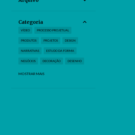
Arquivo
Categoria
VÍDEO
PROCESSO PROJETUAL
PRODUTOS
PROJETOS
DESIGN
NARRATIVAS
ESTUDO DA FORMA
NEGÓCIOS
DECORAÇÃO
DESENHO
TUTORIAL
LIVROS
TECNOLOGIA
MOSTRAR MAIS
MATERIAIS
NOTÍCIA
FRASES
FILME
FOTOGRAFIA