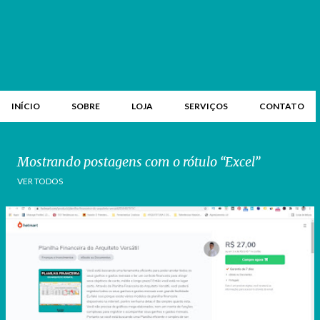
INÍCIO
SOBRE
LOJA
SERVIÇOS
CONTATO
Mostrando postagens com o rótulo
Excel
VER TODOS
P
o
s
t
a