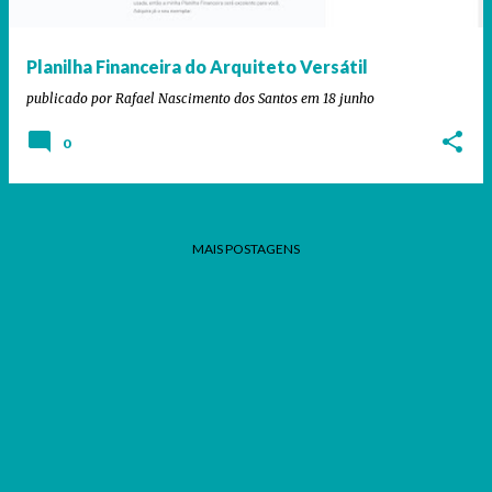
g
e
Planilha Financeira do Arquiteto Versátil
n
publicado por
Rafael Nascimento dos Santos
em
18 junho
s
0
MAIS POSTAGENS