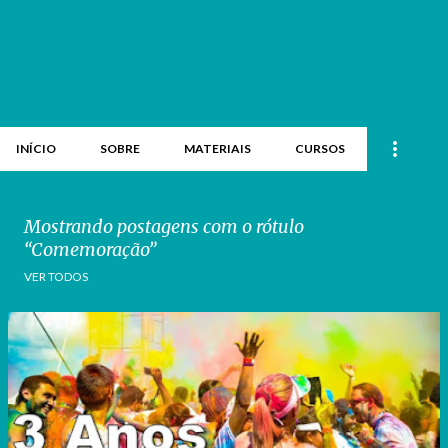
INÍCIO
SOBRE
MATERIAIS
CURSOS
Mostrando postagens com o rótulo
Comemoração
VER TODOS
P
o
s
t