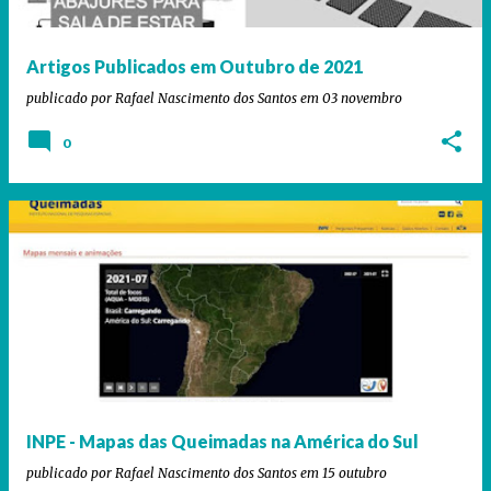
g
e
Artigos Publicados em Outubro de 2021
n
publicado por
Rafael Nascimento dos Santos
em
03 novembro
s
0
INPE - Mapas das Queimadas na América do Sul
publicado por
Rafael Nascimento dos Santos
em
15 outubro